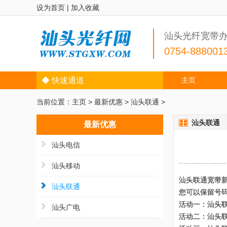
设为首页
|
加入收藏
汕头光纤宽带
0754-888001
◆ 快速通道
主页
当前位置：
主页
>
最新优惠
>
汕头联通
>
汕头联通
最新优惠
汕头电信
汕头移动
汕头联通宽带新
汕头联通
您可以保留号
活动一：汕头联
汕头广电
活动二：汕头联